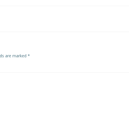
Post
navigation
elds are marked
*